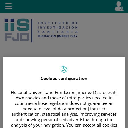
Jump to content
L
Active
Toggle
en
navigation
langu
Jump
Language
Search
to
selector
Cookies configuration
content
Hospital Universitario Fundación Jiménez Díaz uses its
own cookies and those of third parties (located in
countries whose legislation does not guarantee an
adequate level of data protection) for user
authentication, statistical analysis, improving services
and showing personalised advertising through the
analysis of your navigation. You can accept all cookies