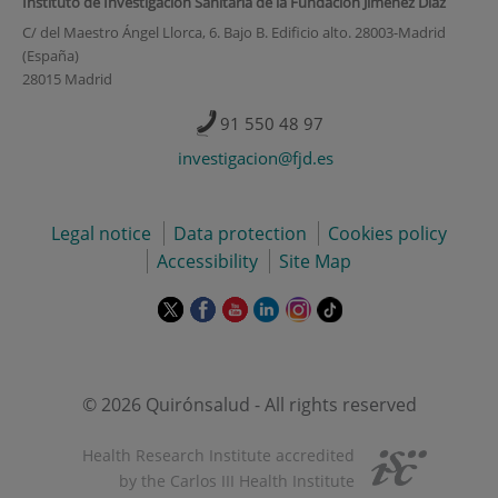
Instituto de Investigación Sanitaria de la Fundación Jiménez Díaz
C/ del Maestro Ángel Llorca, 6. Bajo B. Edificio alto. 28003-Madrid
(España)
28015 Madrid
91 550 48 97
investigacion@fjd.es
Legal notice
Data protection
Cookies policy
Accessibility
Site Map
This
This
This
This
This
Link
link
link
link
link
link
to
will
will
will
will
will
external
open
open
open
open
open
application.
in
in
in
in
in
© 2026 Quirónsalud - All rights reserved
a
a
a
a
a
pop-
pop-
pop-
pop-
pop-
Health Research Institute accredited
up
up
up
up
up
by the Carlos III Health Institute
window.
window.
window.
window.
window.