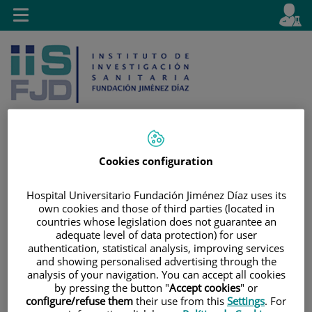
Jump to content
L
Active
Toggle
en
navigation
langu
Cookies configuration
Jump
Language
Search
to
selector
Hospital Universitario Fundación Jiménez Díaz uses its
content
own cookies and those of third parties (located in
countries whose legislation does not guarantee an
adequate level of data protection) for user
authentication, statistical analysis, improving services
and showing personalised advertising through the
analysis of your navigation. You can accept all cookies
by pressing the button "
Accept cookies
" or
configure/refuse them
their use from this
Settings
. For