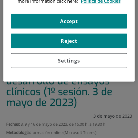
more information click here:
Política de Cookies
HOME
|
TRAINING AND EMPLOYMENT
|
TRAINING PLAN
Accept
|
CURSO DE NORMAS DE BUENA PRÁCTICA CLÍNICA Y
DESARROLLO DE ENSAYOS CLÍNICOS (1º SESIÓN. 3 DE
Reject
MAYO DE 2023)
Curso de normas de buena
Settings
práctica clínica y
desarrollo de ensayos
clínicos (1º sesión. 3 de
mayo de 2023)
3 de mayo de 2023
Fechas:
3, 9 y 16 de mayo de 2023, de 16.00 h. a 19.30 h.
Metodología:
formación online (Microsoft Teams).