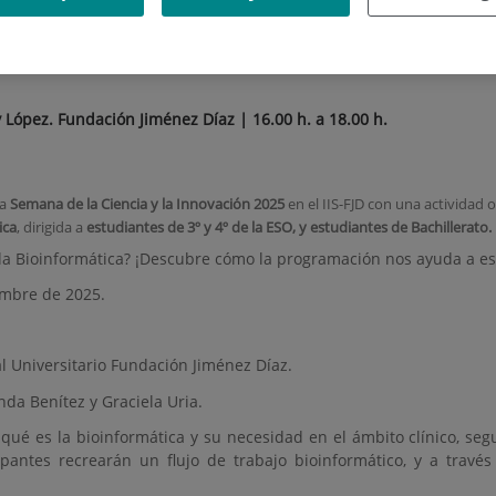
la programación nos ayuda a
 López. Fundación Jiménez Díaz | 16.00 h. a 18.00 h.
la
Semana
de la Ciencia y la Innovación 2025
en el IIS-FJD con una actividad 
ica
, dirigida a
estudiantes de 3º y 4º de la ESO, y estudiantes de Bachillerato.
la Bioinformática? ¡Descubre cómo la programación nos ayuda a e
embre de 2025.
l Universitario Fundación Jiménez Díaz.
da Benítez y Graciela Uria.
qué es la bioinformática y su necesidad en el ámbito clínico, segu
ipantes recrearán un flujo de trabajo bioinformático, y a travé