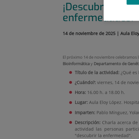
¡Descubre cómo 
enfermedades!
14 de noviembre de 2025 | Aula Eloy
El próximo 14 de noviembre celebramos 
Bioinformática
y
Departamento de Genét
Título de la actividad:
¿Qué es 
¿Cuándo?:
viernes, 14 de novi
Hora:
16.00 h. a 18.00 h.
Lugar:
Aula Eloy López. Hospita
Imparten:
Pablo Mínguez, Yolan
Descripción:
Charla acerca de 
actividad las personas partic
"descubrir la enfermedad".