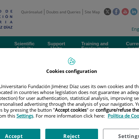
This
This
This
Quirónsalud
Doubts and Queries
Site Map
link
link
link
l
will
will
will
w
Langua
Act
Eng
open
open
open
selecto
lan
in
in
in
i
a
a
a
Scientific
Support
Training and
Curre
Activity
Units
Employment
event
pop-
pop-
pop-
up
up
up
window.
window.
wind
Cookies configuration
Universitario Fundación Jiménez Díaz uses its own cookies and th
located in countries whose legislation does not guarantee an adequ
tection) for user authentication, statistical analysis, improving s
rsonalised advertising through the analysis of your navigation. Y
|
TRAINING PLAN
|
DIVULGACIÓN CIENTIFICA | ¿QUÉ ES LA BIOINFO
es by pressing the button "
Accept cookies
" or
configure/refuse th
R ENFERMEDADES!
rom this
Settings
. For more information click here:
Política de Co
NTIFICA | ¿Qué es la Bioinfo
Accept
Reject
Setting