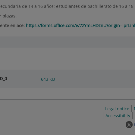
ecundaria de 14 a 16 años; estudiantes de bachillerato de 16 a 18
r plazas.
iente enlace:
https://forms.office.com/e/7zYmLHDznU?origin=lprLin
JD_0
643
KB
Legal notice
Accessibility
T
l