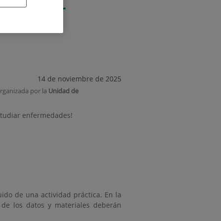
 estudiar
14 de noviembre de 2025
organizada por la
Unidad de
studiar enfermedades!
ido de una actividad práctica. En la
s de los datos y materiales deberán