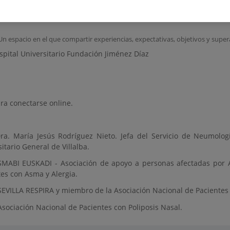
Un espacio en el que compartir experiencias, expectativas, objetivos y super
spital Universitario Fundación Jiménez Díaz
ra conectarse online.
ra. María Jesús Rodríguez Nieto. Jefa del Servicio de Neumologí
itario General de Villalba.
ASMABI EUSKADI - Asociación de apoyo a personas afectadas por
es con Asma y Alergia.
EVILLA RESPIRA y miembro de la Asociación Nacional de Pacientes 
sociación Nacional de Pacientes con Poliposis Nasal.