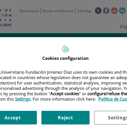
This
This
This
Quirónsalud
Doubts and Queries
Site Map
link
link
link
l
will
will
will
w
Langua
Act
Eng
open
open
open
selecto
lan
in
in
in
i
a
a
a
Scientific
Support
Training and
Curre
Activity
Units
Employment
event
pop-
pop-
pop-
up
up
up
window.
window.
wind
Cookies configuration
Universitario Fundación Jiménez Díaz uses its own cookies and th
located in countries whose legislation does not guarantee an adequ
tection) for user authentication, statistical analysis, improving s
rsonalised advertising through the analysis of your navigation. Y
es by pressing the button "
Accept cookies
" or
configure/refuse th
rom this
Settings
. For more information click here:
Política de Co
|
TRAINING PLAN
|
ENCUENTRO PARA PACIENTES II JORNADA ASMA Y
pacientes II Jornada Asma y 
Accept
Reject
Setting
sitario Fundación Jiménez Díaz