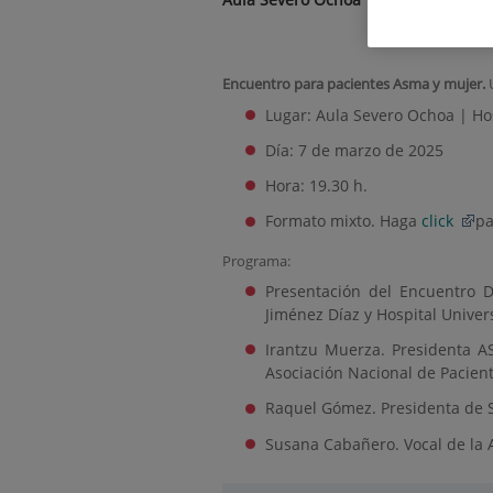
Encuentro para pacientes Asma y mujer.
Lugar: Aula Severo Ochoa | Ho
Día: 7 de marzo de 2025
Hora: 19.30 h.
Formato mixto. Haga
click
pa
Programa:
Presentación del Encuentro D
Jiménez Díaz y Hospital Univers
Irantzu Muerza. Presidenta 
Asociación Nacional de Pacient
Raquel Gómez. Presidenta de S
Susana Cabañero. Vocal de la A