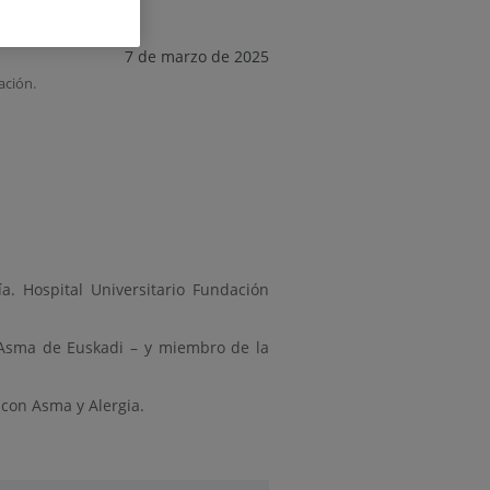
7 de marzo de 2025
ación.
a. Hospital Universitario Fundación
 Asma de Euskadi – y miembro de la
con Asma y Alergia.