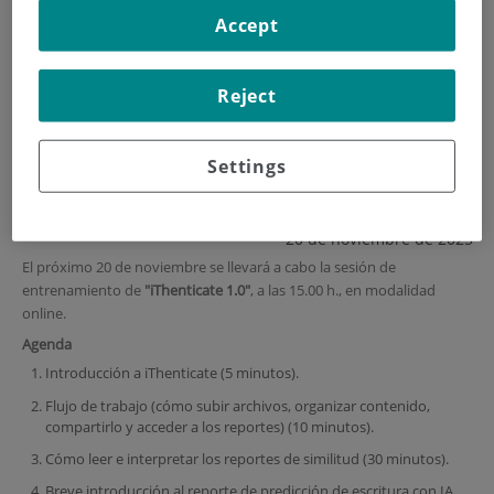
Accept
HOME
|
TRAINING AND EMPLOYMENT
|
TRAINING PLAN
|
FOMACIÓN ITHENTICATE 1.0
Reject
Fomación iThenticate 1.0
Settings
Online | 20 de noviembre de 2025 | 15.00 h.
20 de noviembre de 2025
El próximo 20 de noviembre se llevará a cabo la sesión de
entrenamiento de
"iThenticate 1.0"
, a las 15.00 h., en modalidad
online.
Agenda
Introducción a iThenticate (5 minutos).
Flujo de trabajo (cómo subir archivos, organizar contenido,
compartirlo y acceder a los reportes) (10 minutos).
Cómo leer e interpretar los reportes de similitud (30 minutos).
Breve introducción al reporte de predicción de escritura con IA,