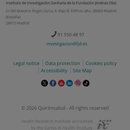
Instituto de Investigación Sanitaria de la Fundación Jiménez Díaz
C/ del Maestro Ángel Llorca, 6. Bajo B. Edificio alto. 28003-Madrid
(España)
28015 Madrid
91 550 48 97
investigacion@fjd.es
Legal notice
Data protection
Cookies policy
Accessibility
Site Map
This
This
This
This
This
Link
link
link
link
link
link
to
will
will
will
will
will
external
open
open
open
open
open
application.
in
in
in
in
in
© 2026 Quirónsalud - All rights reserved
a
a
a
a
a
pop-
pop-
pop-
pop-
pop-
Health Research Institute accredited
up
up
up
up
up
by the Carlos III Health Institute