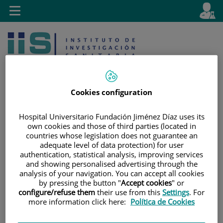
Jump to content
L
Active
Toggle
en
navigation
langu
Cookies configuration
Hospital Universitario Fundación Jiménez Díaz uses its
Jump
Language
Search
own cookies and those of third parties (located in
to
selector
countries whose legislation does not guarantee an
adequate level of data protection) for user
content
authentication, statistical analysis, improving services
and showing personalised advertising through the
analysis of your navigation. You can accept all cookies
by pressing the button "
Accept cookies
" or
configure/refuse them
their use from this
Settings
. For
more information click here:
Política de Cookies