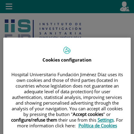
Jump to content
L
Active
Toggle
en
navigation
langu
Cookies configuration
Jump
Language
Hospital Universitario Fundación Jiménez Díaz uses its
Search
own cookies and those of third parties (located in
to
selector
countries whose legislation does not guarantee an
content
adequate level of data protection) for user
authentication, statistical analysis, improving services
and showing personalised advertising through the
analysis of your navigation. You can accept all cookies
by pressing the button "
Accept cookies
" or
configure/refuse them
their use from this
Settings
. For
more information click here:
Política de Cookies