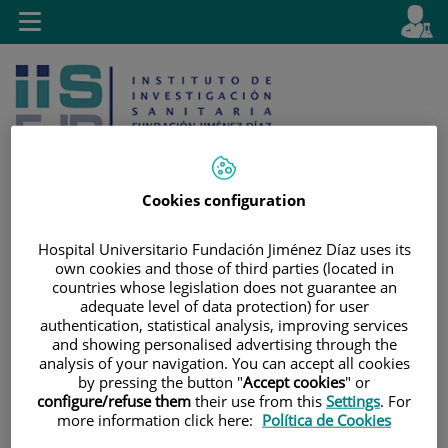
Jump to content
L
Active
Toggle
en
navigation
langu
Cookies configuration
Hospital Universitario Fundación Jiménez Díaz uses its
Jump
Language
Search
own cookies and those of third parties (located in
to
selector
countries whose legislation does not guarantee an
content
adequate level of data protection) for user
authentication, statistical analysis, improving services
and showing personalised advertising through the
analysis of your navigation. You can accept all cookies
by pressing the button "
Accept cookies
" or
configure/refuse them
their use from this
Settings
. For
more information click here:
Política de Cookies