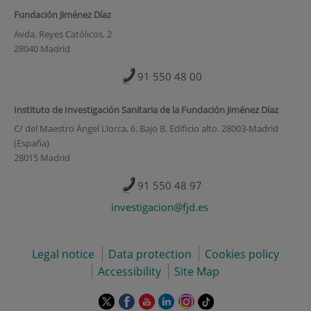
Fundación Jiménez Díaz
Avda. Reyes Católicos, 2
28040 Madrid
91 550 48 00
Instituto de Investigación Sanitaria de la Fundación Jiménez Díaz
C/ del Maestro Ángel Llorca, 6. Bajo B. Edificio alto. 28003-Madrid
(España)
28015 Madrid
91 550 48 97
investigacion@fjd.es
Legal notice
Data protection
Cookies policy
Accessibility
Site Map
This
This
This
This
This
Link