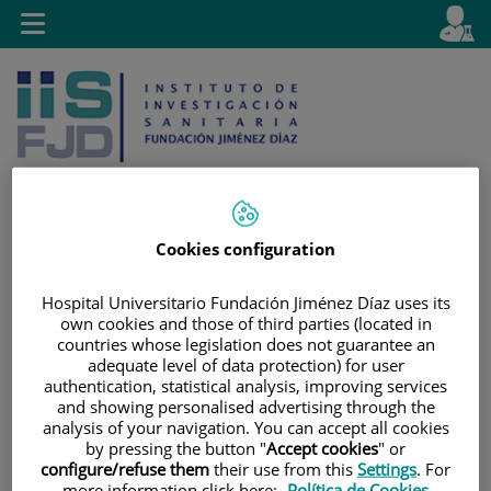
Jump to content
L
Active
Toggle
en
navigation
langu
Cookies configuration
Jump
Language
Search
to
selector
Hospital Universitario Fundación Jiménez Díaz uses its
content
own cookies and those of third parties (located in
countries whose legislation does not guarantee an
adequate level of data protection) for user
authentication, statistical analysis, improving services
and showing personalised advertising through the
analysis of your navigation. You can accept all cookies
by pressing the button "
Accept cookies
" or
configure/refuse them
their use from this
Settings
. For
more information click here:
Política de Cookies