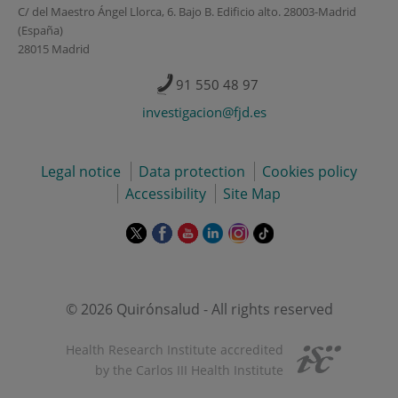
C/ del Maestro Ángel Llorca, 6. Bajo B. Edificio alto. 28003-Madrid
(España)
28015 Madrid
91 550 48 97
investigacion@fjd.es
Legal notice
Data protection
Cookies policy
Accessibility
Site Map
This
This
This
This
This
Link
link
link
link
link
link
to
will
will
will
will
will
external
open
open
open
open
open
application.
in
in
in
in
in
© 2026 Quirónsalud - All rights reserved
a
a
a
a
a
pop-
pop-
pop-
pop-
pop-
Health Research Institute accredited
up
up
up
up
up
by the Carlos III Health Institute
window.
window.
window.
window.
window.