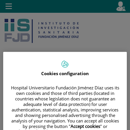
Jump to content
L
Active
Toggle
en
navigation
langu
Jump
Language
Search
Cookies configuration
to
selector
content
Hospital Universitario Fundación Jiménez Díaz uses its
own cookies and those of third parties (located in
countries whose legislation does not guarantee an
adequate level of data protection) for user
authentication, statistical analysis, improving services
and showing personalised advertising through the
analysis of your navigation. You can accept all cookies
by pressing the button "
Accept cookies
" or