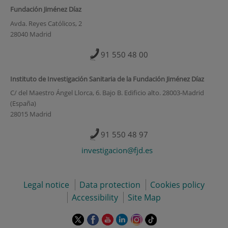
Fundación Jiménez Díaz
Avda. Reyes Católicos, 2
28040 Madrid
91 550 48 00
Instituto de Investigación Sanitaria de la Fundación Jiménez Díaz
C/ del Maestro Ángel Llorca, 6. Bajo B. Edificio alto. 28003-Madrid
(España)
28015 Madrid
91 550 48 97
investigacion@fjd.es
Legal notice
Data protection
Cookies policy
Accessibility
Site Map
This
This
This
This
This
Link