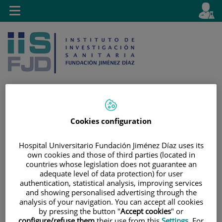
Jump to content
L
Active
Toggle
en
navigation
langu
Cookies configuration
Jump
Language
Search
to
selector
content
Hospital Universitario Fundación Jiménez Díaz uses its
own cookies and those of third parties (located in
countries whose legislation does not guarantee an
adequate level of data protection) for user
authentication, statistical analysis, improving services
and showing personalised advertising through the
analysis of your navigation. You can accept all cookies
by pressing the button "
Accept cookies
" or
configure/refuse them
their use from this
Settings
. For