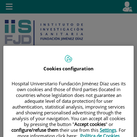
Jump to content
L
Active
Toggle
en
navigation
langu
Cookies configuration
Jump
Language
Search
to
selector
Hospital Universitario Fundación Jiménez Díaz uses its
content
own cookies and those of third parties (located in
countries whose legislation does not guarantee an
adequate level of data protection) for user
authentication, statistical analysis, improving services
and showing personalised advertising through the
analysis of your navigation. You can accept all cookies
by pressing the button "
Accept cookies
" or
configure/refuse them
their use from this
Settings
. For
more information click here:
Política de Cookies