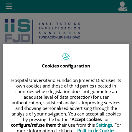
Jump to content
L
Active
Toggle
en
navigation
langu
Cookies configuration
Jump
Language
Search
to
selector
Hospital Universitario Fundación Jiménez Díaz uses its
content
own cookies and those of third parties (located in
countries whose legislation does not guarantee an
adequate level of data protection) for user
authentication, statistical analysis, improving services
and showing personalised advertising through the
analysis of your navigation. You can accept all cookies
by pressing the button "
Accept cookies
" or
configure/refuse them
their use from this
Settings
. For
more information click here:
Política de Cookies