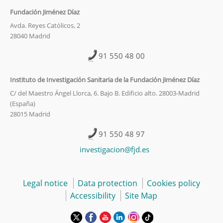
Fundación Jiménez Díaz
Avda. Reyes Católicos, 2
28040 Madrid
91 550 48 00
Instituto de Investigación Sanitaria de la Fundación Jiménez Díaz
C/ del Maestro Ángel Llorca, 6. Bajo B. Edificio alto. 28003-Madrid
(España)
28015 Madrid
91 550 48 97
investigacion@fjd.es
Legal notice
Data protection
Cookies policy
Accessibility
Site Map
This
This
This
This
This
Link