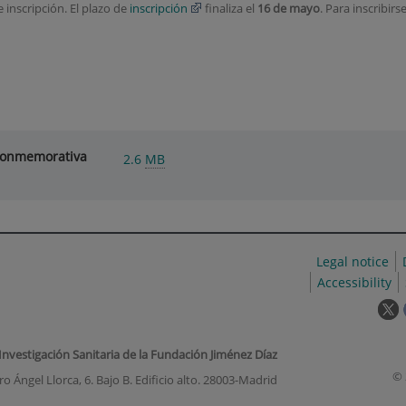
 inscripción. El plazo de
inscripción
finaliza el
16 de mayo
. Para inscribirse
 Conmemorativa
2.6
MB
Legal notice
Accessibility
T
l
w
 Investigación Sanitaria de la Fundación Jiménez Díaz
o
© 
o Ángel Llorca, 6. Bajo B. Edificio alto. 28003-Madrid
i
a