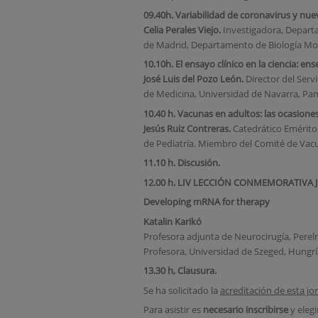
09.40h. Variabilidad de coronavirus y nuev
Celia Perales Viejo.
Investigadora, Depart
de Madrid, Departamento de Biología Mole
10.10h. El ensayo clínico en la ciencia: 
José Luis del Pozo León.
Director del Serv
de Medicina, Universidad de Navarra, Pa
10.40 h. Vacunas en adultos: las ocasione
Jesús Ruiz Contreras.
Catedrático Emérito
de Pediatría. Miembro del Comité de Vac
11.10 h. Discusión.
12.00 h.
LIV LECCIÓN CONMEMORATIVA J
Developing mRNA for therapy
Katalin Karikó
Profesora adjunta de Neurocirugía, Perelm
Profesora, Universidad de Szeged, Hungrí
13.30 h, Clausura.
Se ha solicitado la
acreditación de esta j
Para asistir es
necesario inscribirse
y eleg