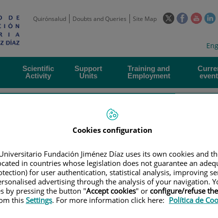
This
This
This
Quirónsalud
Doubts and Queries
Site Map
link
link
link
l
will
will
will
w
Langua
Act
Eng
open
open
open
selecto
lan
in
in
in
i
a
a
a
Scientific
Support
Training and
Curre
Activity
Units
Employment
event
pop-
pop-
pop-
up
up
up
window.
window.
wind
Cookies configuration
Universitario Fundación Jiménez Díaz uses its own cookies and th
located in countries whose legislation does not guarantee an adequ
|
TRAINING PLAN
|
LIV LECCIÓN CONMEMORATIVA JIMÉNEZ DÍAZ
tection) for user authentication, statistical analysis, improving s
rsonalised advertising through the analysis of your navigation. Y
nmemorativa Jiménez Díaz
es by pressing the button "
Accept cookies
" or
configure/refuse th
rom this
Settings
. For more information click here:
Política de Co
Lección Conmemorativa Jiménez Díaz es la Dra. Katalin Karikó,