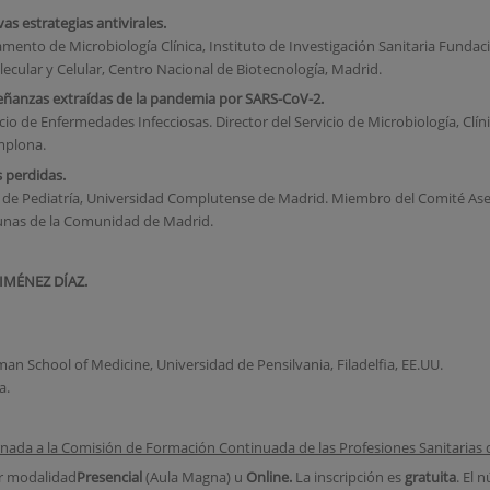
as estrategias antivirales.
amento de Microbiología Clínica, Instituto de Investigación Sanitaria Fund
cular y Celular, Centro Nacional de Biotecnología, Madrid.
enseñanzas extraídas de la pandemia por SARS-CoV-2.
icio de Enfermedades Infecciosas. Director del Servicio de Microbiología, Clí
mplona.
s perdidas.
 de Pediatría, Universidad Complutense de Madrid. Miembro del Comité Ase
unas de la Comunidad de Madrid.
IMÉNEZ DÍAZ.
an School of Medicine, Universidad de Pensilvania, Filadelfia, EE.UU.
a.
ornada a la Comisión de Formación Continuada de las Profesiones Sanitaria
ir modalidad
Presencial
(Aula Magna) u
Online.
La inscripción es
gratuita
. El 