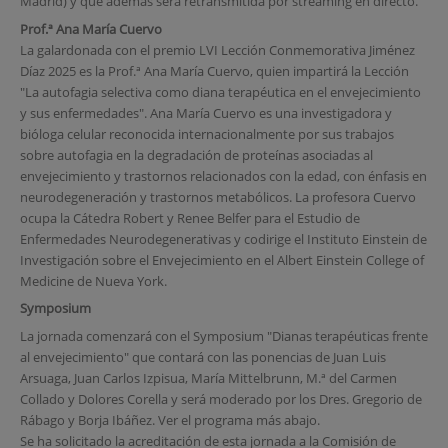
Madrid) y que además será retransmitida por streaming en directo.
Prof.ª Ana María Cuervo
La galardonada con el premio LVI Lección Conmemorativa Jiménez
Díaz 2025 es la Prof.ª Ana María Cuervo, quien impartirá la Lección
"La autofagia selectiva como diana terapéutica en el envejecimiento
y sus enfermedades". Ana María Cuervo es una investigadora y
bióloga celular reconocida internacionalmente por sus trabajos
sobre autofagia en la degradación de proteínas asociadas al
envejecimiento y trastornos relacionados con la edad, con énfasis en
neurodegeneración y trastornos metabólicos. La profesora Cuervo
ocupa la Cátedra Robert y Renee Belfer para el Estudio de
Enfermedades Neurodegenerativas y codirige el Instituto Einstein de
Investigación sobre el Envejecimiento en el Albert Einstein College of
Medicine de Nueva York.
Symposium
La jornada comenzará con el Symposium "Dianas terapéuticas frente
al envejecimiento" que contará con las ponencias de Juan Luis
Arsuaga, Juan Carlos Izpisua, María Mittelbrunn, M.ª del Carmen
Collado y Dolores Corella y será moderado por los Dres. Gregorio de
Rábago y Borja Ibáñez. Ver el programa más abajo.
Se ha solicitado la acreditación de esta jornada a la Comisión de