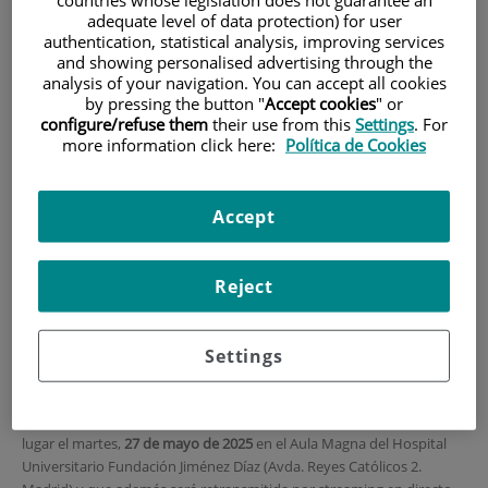
countries whose legislation does not guarantee an
adequate level of data protection) for user
HOME
|
TRAINING AND EMPLOYMENT
authentication, statistical analysis, improving services
and showing personalised advertising through the
|
TRAINING PLAN
analysis of your navigation. You can accept all cookies
|
LVI LECCIÓN CONMEMORATIVA JIMÉNEZ DÍAZ
by pressing the button "
Accept cookies
" or
configure/refuse them
their use from this
Settings
. For
more information click here:
Política de Cookies
LVI Lección
Conmemorativa Jiménez
Accept
Díaz
Reject
Aula Magna del Hospital Universitario Fundación Jiménez
Díaz
Settings
27 de mayo de 2025
La Fundación Conchita Rábago de Jiménez Díaz tiene el placer de
invitarle a la
LVI Lección Conmemorativa Jiménez Díaz
que tendrá
lugar el martes,
27 de mayo de 2025
en el Aula Magna del Hospital
Universitario Fundación Jiménez Díaz (Avda. Reyes Católicos 2.