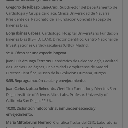
Gregorio de Rábago Juan-Aracil.
Subdirector del Departamento de
Cardiología y Cirugía Cardíaca, Clínica Universidad de Navarra.
Presidente del Patronato de la Fundación Conchita Rábago de
Jiménez Díaz.
Borja Ibáñez Cabeza.
Cardiólogo, Hospital Universitario Fundación
Jiménez Díaz (IIS-FJD, UAM). Director Científico, Centro Nacional de
Investigaciones Cardiovasculares (CNIC), Madrid.
9:10
.
Cómo ser una especie longeva.
Juan Luis Arsuaga Ferreras.
Catedrático de Paleontología, Facultad
de Ciencias Geológicas, Universidad Complutense de Madrid.
Director Científico, Museo de la Evolución Humana, Burgos.
9:35
.
Reprogramación celular y envejecimiento.
Juan Carlos Izpisua Belmonte.
Científico Fundador y Director, San
Diego Institute of Science, Altos Labs. Profesor, University of
California San Diego, EE. UU.
10:00
.
Disfunción mitocondrial, inmunosenescencia y
envejecimiento.
María Mittelbrunn Herrero.
Científica Titular del CSIC, Laboratorio