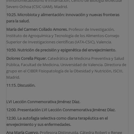
Inmunometabolismo e Inflamación, Centro de Biología Molecular
Severo Ochoa (CSIC-UAM), Madrid.
10:25
.
Microbiota y alimentación: innovación y nuevas fronteras
para la salud.
María del Carmen Collado Amores.
Profesor de Investigación,
Instituto de Agroquímica y Tecnología de los Alimentos-Consejo
Superior de Investigaciones científicas (IATA-CSIC), Valencia.
10:50
.
Nutrición de precisión y epigenética del envejecimiento.
Dolores Corella Piquer.
Catedrática de Medicina Preventiva y Salud
Pública, Facultad de Medicina, Universidad de Valencia. Directora de
grupo en el CIBER Fisiopatología de la Obesidad y Nutrición, ISCIII,
Madrid.
11:15. Discusión.
LVI Lección Conmemorativa Jiménez Díaz.
12:00. Presentación LVI Lección Conmemorativa Jiménez Díaz.
12:30. La autofagia selectiva como diana terapéutica en el
envejecimiento y sus enfermedades.
Ana María Cuervo.
Profesora Distinguida, Cátedra Robert y Renee