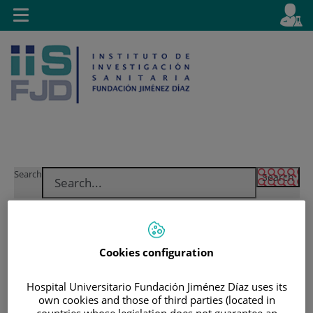
Jump to content
L
Active
Toggle
en
navigation
langu
Jump
Language
Search
to
selector
content
Cookies configuration
Hospital Universitario Fundación Jiménez Díaz uses its
own cookies and those of third parties (located in