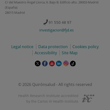
C/ del Maestro Ángel Llorca, 6. Bajo B. Edificio alto. 28003-Madrid
(España)
28015 Madrid
91 550 48 97
investigacion@fjd.es
Legal notice
Data protection
Cookies policy
Accessibility
Site Map
This
This
This
This
This
Link
link
link
link
link
link
to
will
will
will
will
will
external
open
open
open
open
open
application.
in
in
in
in
in
© 2026 Quirónsalud - All rights reserved
a
a
a
a
a
pop-
pop-
pop-
pop-
pop-
Health Research Institute accredited
up
up
up
up
up
by the Carlos III Health Institute
window.
window.
window.
window.
window.