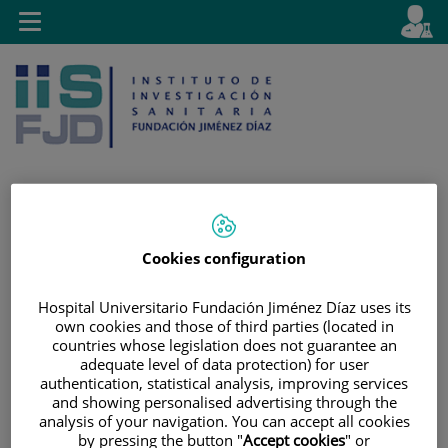
Jump to content
L
Active
Toggle
en
navigation
langu
Jump
Language
Search
Cookies configuration
to
selector
content
Hospital Universitario Fundación Jiménez Díaz uses its
own cookies and those of third parties (located in
countries whose legislation does not guarantee an
adequate level of data protection) for user
authentication, statistical analysis, improving services
and showing personalised advertising through the
analysis of your navigation. You can accept all cookies
by pressing the button "
Accept cookies
" or