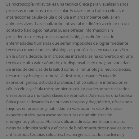
La microscopía intravital es una técnica única para visualizar varios
procesos dinámicos a nivel celular
in vivo
, como tráfico celular, e
interacciones célula-célula o célula a microambiente celular en
animales vivos. La visualización intravital de dinámica celular en un
contexto fisiológico natural puede ofrecer información sin
precedentes de los procesos patofisiológicos dinámicos de
enfermedades humanas que serían imposibles de lograr mediante
técnicas convencionales histológicas por técnicas
ex vivo
o
in vitro
.
En la última década, la microscopía intravital se ha convertido en una
técnica de alto valor añadido, e indispensable en una gran variedad
de áreas de ciencias de la salud como la inmunología, neurociencias,
desarrollo y biología tumoral. A destacar, ensayos
in vivo
de
expresión génica, actividad proteica, tráfico celular e interacciones
célula-célula y célula microambiente celular pudieron ser realizados
en respuesta a múltiples clases de estímulos. Además, es una técnica
única para el desarrollo de nuevas terapias y diagnóstico, ofreciendo
mejoras en precisión y fiabilidad en validación
in vivo
de dianas
experimentales, para asesorar las rutas de administración
endógenas y eficacia. Ha sido utilizada directamente para analizar
rutas de administración y eficacia de biofarmacéuticos noveles como
anticuerpos, terapias celulares, terapia génica, ácidos nucleicos y