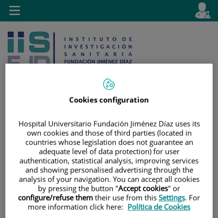
Jump to content
L
Active
Toggle
en
navigation
langu
Cookies configuration
Jump
Language
Search
Hospital Universitario Fundación Jiménez Díaz uses its
to
selector
own cookies and those of third parties (located in
content
countries whose legislation does not guarantee an
adequate level of data protection) for user
authentication, statistical analysis, improving services
and showing personalised advertising through the
analysis of your navigation. You can accept all cookies
by pressing the button "
Accept cookies
" or
configure/refuse them
their use from this
Settings
. For
more information click here:
Política de Cookies