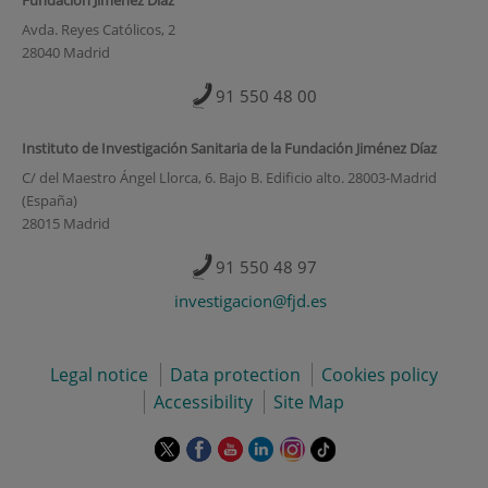
Avda. Reyes Católicos, 2
28040 Madrid
91 550 48 00
Instituto de Investigación Sanitaria de la Fundación Jiménez Díaz
C/ del Maestro Ángel Llorca, 6. Bajo B. Edificio alto. 28003-Madrid
(España)
28015 Madrid
91 550 48 97
investigacion@fjd.es
Legal notice
Data protection
Cookies policy
Accessibility
Site Map
This
This
This
This
This
Link
link
link
link
link
link
to