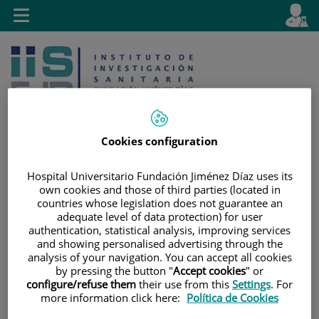
Jump to content
L
Active
Toggle
en
navigation
langu
Cookies configuration
Hospital Universitario Fundación Jiménez Díaz uses its
Jump
Language
Search
own cookies and those of third parties (located in
to
selector
countries whose legislation does not guarantee an
content
adequate level of data protection) for user
authentication, statistical analysis, improving services
and showing personalised advertising through the
analysis of your navigation. You can accept all cookies
by pressing the button "
Accept cookies
" or
configure/refuse them
their use from this
Settings
. For
more information click here:
Política de Cookies