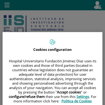
Jump to content
L
Active
Toggle
en
navigation
langu
Cookies configuration
Jump
Language
Search
Hospital Universitario Fundación Jiménez Díaz uses its
to
selector
own cookies and those of third parties (located in
content
countries whose legislation does not guarantee an
adequate level of data protection) for user
authentication, statistical analysis, improving services
and showing personalised advertising through the
analysis of your navigation. You can accept all cookies
by pressing the button "
Accept cookies
" or
configure/refuse them
their use from this
Settings
. For
more information click here:
Política de Cookies