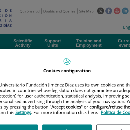
This
This
This
Quirónsalud
Doubts and Queries
Site Map
link
link
link
l
will
will
will
w
Langua
Act
Eng
open
open
open
selecto
lan
in
in
in
i
a
a
a
Scientific
Support
Training and
Curre
Activity
Units
Employment
event
pop-
pop-
pop-
up
up
up
window.
window.
wind
Cookies configuration
Universitario Fundación Jiménez Díaz uses its own cookies and th
located in countries whose legislation does not guarantee an adequ
tection) for user authentication, statistical analysis, improving s
rsonalised advertising through the analysis of your navigation. Y
|
TRAINING PLAN
|
TALLER SOBRE NORMAS DE BUENA PRÁCTICA CLÍN
es by pressing the button "
Accept cookies
" or
configure/refuse th
rom this
Settings
. For more information click here:
Política de Co
mas de buena práctica clínica