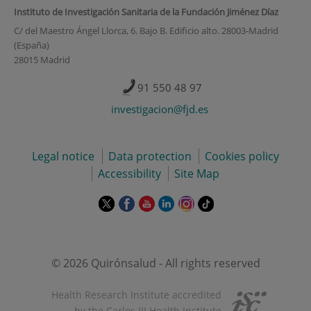
Instituto de Investigación Sanitaria de la Fundación Jiménez Díaz
C/ del Maestro Ángel Llorca, 6. Bajo B. Edificio alto. 28003-Madrid
(España)
28015 Madrid
91 550 48 97
investigacion@fjd.es
Legal notice
Data protection
Cookies policy
Accessibility
Site Map
This
This
This
This
This
Link
link
link
link
link
link
to
will
will
will
will
will
external
open
open
open
open
open
application.
in
in
in
in
in
© 2026 Quirónsalud - All rights reserved
a
a
a
a
a
pop-
pop-
pop-
pop-
pop-
Health Research Institute accredited
up
up
up
up
up
by the Carlos III Health Institute