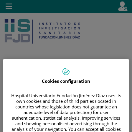
Jump to content
L
Active
Toggle
en
navigation
langu
Jump
Language
Search
to
selector
Cookies configuration
content
Hospital Universitario Fundación Jiménez Díaz uses its
own cookies and those of third parties (located in
countries whose legislation does not guarantee an
adequate level of data protection) for user
authentication, statistical analysis, improving services
and showing personalised advertising through the
analysis of your navigation. You can accept all cookies