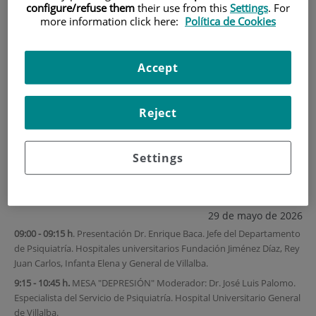
configure/refuse them
their use from this
Settings
. For
more information click here:
Política de Cookies
HOME
|
TRAINING AND EMPLOYMENT
|
TRAINING PLAN
|
VI JORNADA DE PSIQUIATRÍA BASADA EN EL
Accept
PACIENTE
VI Jornada de Psiquiatría
Reject
basada en el paciente
Settings
Aula Magna, Hospital Universitario Fundación Jiménez Díaz
29 de mayo de 2026
09:00 - 09:15 h
. Presentación Dr. Enrique Baca. Jefe del Departamento
de Psiquiatría. Hospitales universitarios Fundación Jiménez Díaz, Rey
Juan Carlos, Infanta Elena y General de Villalba.
9:15 - 10:45 h.
MESA "DEPRESIÓN" Moderador: Dr. José Luis Palomo.
Especialista del Servicio de Psiquiatría. Hospital Universitario General
de Villalba.