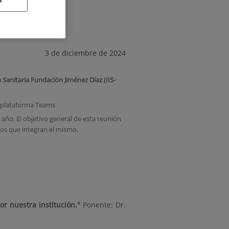
3 de diciembre de 2024
anitaria Fundación Jiménez Díaz (IIS-
a plataforma Teams
l año. El objetivo general de esta reunión
upos que integran el mismo.
or nuestra institución."
Ponente: Dr.