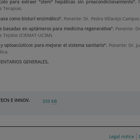
colo para extraer "stem" hepáticas sin preacondicionamiento".
s Terapias.
nasa como bisturí enzimático".
Ponente: Dr. Pedro Villarejo Campos
das basadas en aptámeros para medicina regenerativa".
Ponente: Dr
de Tejidos (CIEMAT-UC3M).
 y optoacústicos para mejorar el sistema sanitario".
Ponente: Dr. J
dica.
OMENTARIOS GENERALES,
TECN E INNOV.
333
KB
Legal notice