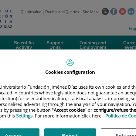
This
This
This
Quirónsalud
Doubts and Queries
Site Map
link
link
link
l
will
will
will
w
Langua
Act
Eng
open
open
open
selecto
lan
in
in
in
i
a
a
a
Scientific
Support
Training and
Curre
Activity
Units
Employment
event
pop-
pop-
pop-
up
up
up
window.
window.
wind
Cookies configuration
Universitario Fundación Jiménez Díaz uses its own cookies and th
located in countries whose legislation does not guarantee an adequ
tection) for user authentication, statistical analysis, improving s
rsonalised advertising through the analysis of your navigation. Y
|
TRAINING PLAN
|
VI REUNIÓN ANUAL DE ÁREAS Y GRUPOS DE TECN
es by pressing the button "
Accept cookies
" or
configure/refuse th
rom this
Settings
. For more information click here:
Política de Co
UAL DE ÁREAS Y GRUPOS DE T
Accept
Reject
Setting