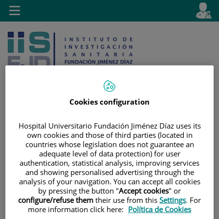
Jump to content
L
Active
Toggle
en
navigation
langu
Cookies configuration
Jump
Language
Search
Hospital Universitario Fundación Jiménez Díaz uses its
to
selector
own cookies and those of third parties (located in
content
countries whose legislation does not guarantee an
adequate level of data protection) for user
authentication, statistical analysis, improving services
and showing personalised advertising through the
analysis of your navigation. You can accept all cookies
by pressing the button "
Accept cookies
" or
configure/refuse them
their use from this
Settings
. For
more information click here:
Política de Cookies