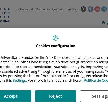
This
This
This
Quirónsalud
Doubts and Queries
Site Map
link
link
link
l
will
will
will
w
Langua
Act
Eng
open
open
open
selecto
lan
in
in
in
i
a
a
a
Scientific
Support
Training and
Curre
Activity
Units
Employment
event
pop-
pop-
pop-
up
up
up
Cookies configuration
window.
window.
wind
Universitario Fundación Jiménez Díaz uses its own cookies and th
located in countries whose legislation does not guarantee an adequ
tection) for user authentication, statistical analysis, improving s
rsonalised advertising through the analysis of your navigation. Y
es by pressing the button "
Accept cookies
" or
configure/refuse th
rom this
Settings
. For more information click here:
Política de Co
|
TRAINING PLAN
|
VII REUNIÓN ANUAL DE ÁREAS Y GRUPOS: UNIDA
UAL DE ÁREAS Y GRUPOS: UN
Accept
Reject
Setting