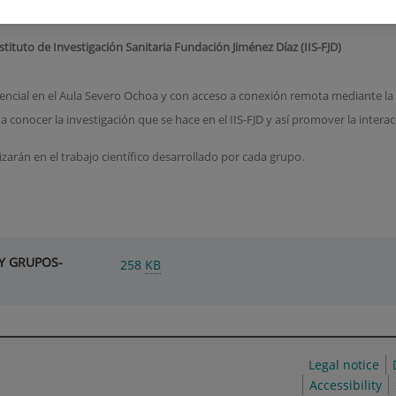
tituto de Investigación Sanitaria Fundación Jiménez Díaz (IIS-FJD)
sencial en el Aula Severo Ochoa y con acceso a conexión remota mediante l
 a conocer la investigación que se hace en el IIS-FJD y así promover la interac
zarán en el trabajo científico desarrollado por cada grupo.
Y GRUPOS-
258
KB
Legal notice
Accessibility