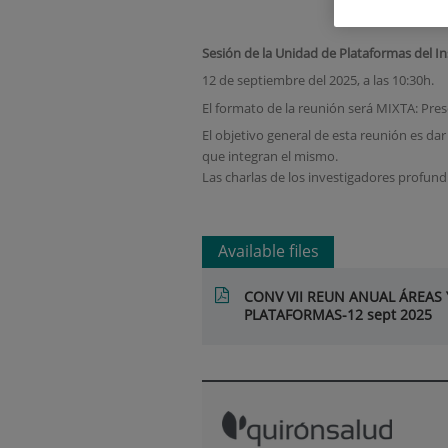
Sesión de la Unidad de Plataformas del Ins
12 de septiembre del 2025, a las 10:30h.
El formato de la reunión será MIXTA: Pre
El objetivo general de esta reunión es dar
que integran el mismo.
Las charlas de los investigadores profundi
Available files
CONV VII REUN ANUAL ÁREAS 
PLATAFORMAS-12 sept 2025