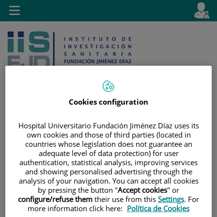
Jump to content
L
Active
Toggle
en
navigation
langu
Cookies configuration
Jump
Language
Search
Hospital Universitario Fundación Jiménez Díaz uses its
to
selector
own cookies and those of third parties (located in
content
countries whose legislation does not guarantee an
adequate level of data protection) for user
authentication, statistical analysis, improving services
and showing personalised advertising through the
analysis of your navigation. You can accept all cookies
by pressing the button "
Accept cookies
" or
configure/refuse them
their use from this
Settings
. For
more information click here:
Política de Cookies