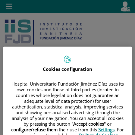
Jump to content
L
Active
Toggle
en
navigation
langu
Cookies configuration
Jump
Language
Search
to
selector
Hospital Universitario Fundación Jiménez Díaz uses its
content
own cookies and those of third parties (located in
countries whose legislation does not guarantee an
adequate level of data protection) for user
authentication, statistical analysis, improving services
and showing personalised advertising through the
analysis of your navigation. You can accept all cookies
by pressing the button "
Accept cookies
" or
configure/refuse them
their use from this
Settings
. For