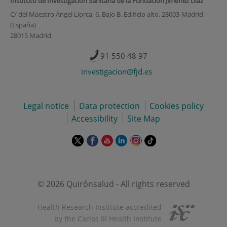
Instituto de Investigación Sanitaria de la Fundación Jiménez Díaz
C/ del Maestro Ángel Llorca, 6. Bajo B. Edificio alto. 28003-Madrid
(España)
28015 Madrid
91 550 48 97
investigacion@fjd.es
Legal notice
Data protection
Cookies policy
Accessibility
Site Map
This
This
This
This
This
Link
link
link
link
link
link
to
will
will
will
will
will
external
open
open
open
open
open
application.
in
in
in
in
in
© 2026 Quirónsalud - All rights reserved
a
a
a
a
a
pop-
pop-
pop-
pop-
pop-
Health Research Institute accredited
up
up
up
up
up
by the Carlos III Health Institute
window.
window.
window.
window.
window.