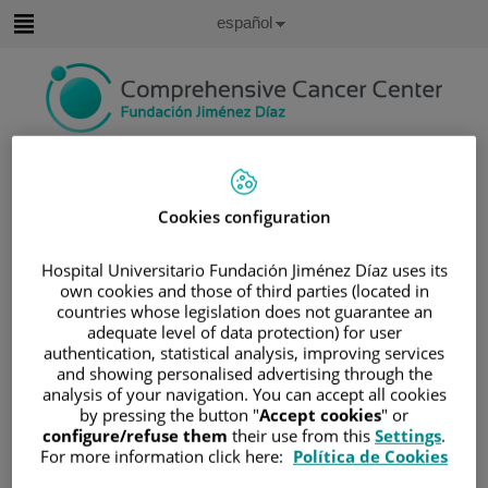
Idioma
Español
Activo
Saltar
al
contenido
Buscar
Selector
Cookies configuration
de
home
/ FORMULARIO DE CONTACTO
idioma
Hospital Universitario Fundación Jiménez Díaz uses its
Formulario de contacto
own cookies and those of third parties (located in
countries whose legislation does not guarantee an
Si desea enviar alguna sugerencia o pregunta sobre alguno
adequate level of data protection) for user
de los temas presentes en la Web, puede realizarlo desde
authentication, statistical analysis, improving services
esta página. Rellene los campos del formulario que aparece a
and showing personalised advertising through the
continuación y pulse sobre el botón Enviar.
analysis of your navigation. You can accept all cookies
by pressing the button "
Accept cookies
" or
Datos obligatorios
configure/refuse them
their use from this
Settings
.
For more information click here:
Política de Cookies
(*)
Apellidos