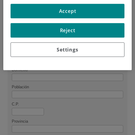
Accept
(*)
Nombre
(*)
E-mail:
Reject
Settings
Otros datos
Domicilio
Población
C.P.
Provincia