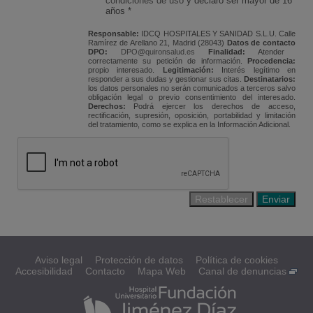
condiciones de uso
y declaro ser mayor de 16
años *
Responsable:
IDCQ HOSPITALES Y SANIDAD S.L.U. Calle
Ramírez de Arellano 21, Madrid (28043)
Datos de contacto
DPO:
DPO@quironsalud.es
Finalidad:
Atender
correctamente su petición de información.
Procedencia:
propio interesado.
Legitimación:
Interés legítimo en
responder a sus dudas y gestionar sus citas.
Destinatarios:
los datos personales no serán comunicados a terceros salvo
obligación legal o previo consentimiento del interesado.
Derechos:
Podrá ejercer los derechos de acceso,
rectificación, supresión, oposición, portabilidad y limitación
del tratamiento, como se explica en la Información Adicional.
Aviso legal
Protección de datos
Política de cookies
Accesibilidad
Contacto
Mapa Web
Canal de denuncias