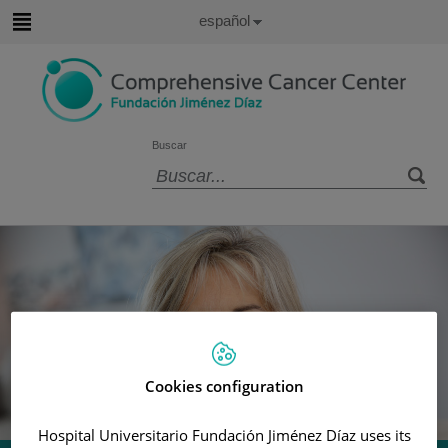
Idioma
Español
Activo
Saltar
al
contenido
Buscar
Selector
de
idioma
Número
Diapositiva
de
1
diapositivas:
de
5
5
Cookies configuration
Hospital Universitario Fundación Jiménez Díaz uses its