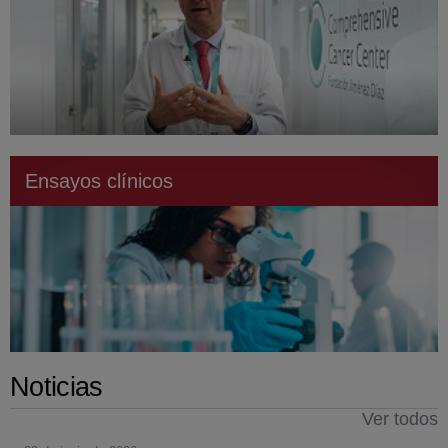
Ensayos clínicos
Noticias
Ver todos
Número