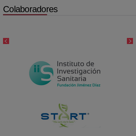
Colaboradores
Número
de
diapositivas:
5