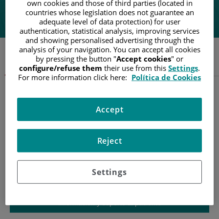
own cookies and those of third parties (located in
"Sentirme comprendida por mi equipo médico ha sido fundamental para
countries whose legislation does not guarantee an
mi recuperación"
adequate level of data protection) for user
authentication, statistical analysis, improving services
and showing personalised advertising through the
analysis of your navigation. You can accept all cookies
by pressing the button "
Accept cookies
" or
Sobre el cáncer
configure/refuse them
their use from this
Settings
.
For more information click here:
Política de Cookies
Accept
Reject
Settings
Información y soporte al paciente