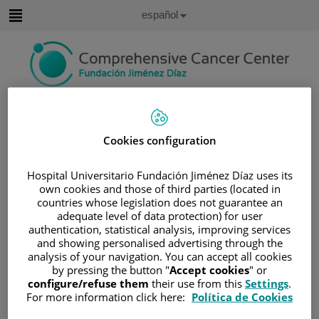
Saltar al contenido
Idioma
Español
Activo
Saltar
al
contenido
Buscar
Cookies configuration
Selector
de
Inicio
/
SOBRE NOSOTROS
/
RSC
idioma
Hospital Universitario Fundación Jiménez Díaz uses its
RSC
own cookies and those of third parties (located in
countries whose legislation does not guarantee an
adequate level of data protection) for user
El
Comprenhensive Cancer Center del Hospital
authentication, statistical analysis, improving services
Universitario Fundación Jiménez Díaz-Universidad
and showing personalised advertising through the
analysis of your navigation. You can accept all cookies
Autónoma de Madrid
no sólo trata a pacientes y
by pressing the button "
Accept cookies
" or
enfermedades, sino que acompaña un proceso vital
configure/refuse them
their use from this
Settings
.
cargado de emociones, incertidumbre y retos humanos.
For more information click here:
Política de Cookies
Desde su Departamento de Responsabilidad Social