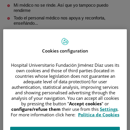
Mi médico no se rinde. Así que yo tampoco puedo
rendirme
Todo el personal médico nos apoya y reconforta,
enseñándo...
La historia de cada paciente nos impulsa a seguir
investi...
Cookies configuration
SOBRE NOSOTROS
Hospital Universitario Fundación Jiménez Díaz uses its
Qué nos mueve
own cookies and those of third parties (located in
countries whose legislation does not guarantee an
Nuestro centro
adequate level of data protection) for user
RSC
authentication, statistical analysis, improving services
Certificaciones
and showing personalised advertising through the
analysis of your navigation. You can accept all cookies
Información y contacto
by pressing the button "
Accept cookies
" or
configure/refuse them
their use from this
Settings
.
For more information click here:
Política de Cookies
CUADRO MÉDICO