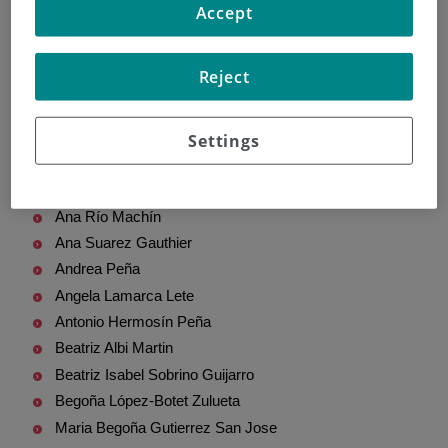
Alberto Hernando Arteche
Accept
Alicia Castelo Loureiro
Alicia Cazorla Jiménez
Reject
Almudena Lopez Sanchez
Álvaro Valeriano Arriero Garcia
Álvaro Villalba
Settings
Amalia Domingo Gonzalez
Ana Isabel Pino Jiménez
Ana Río Machín
Ana Suarez Gauthier
Andrea Peña
Angela Lamarca Lete
Antonio Hermosín Peña
Beatriz Albi Martin
Beatriz Isabel Sobrino Guijarro
Begoña López-Botet Zulueta
Maria Begoña Gutierrez San Jose