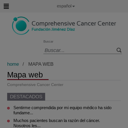
Idioma
Español
Activo
Saltar
al
contenido
Buscar
Selector
de
home
/ MAPA WEB
idioma
Mapa web
Comprehensive Cancer Center
DESTACADOS
Sentirme comprendida por mi equipo médico ha sido
fundame...
Muchos pacientes buscan la razón del cáncer.
Nosotros les...