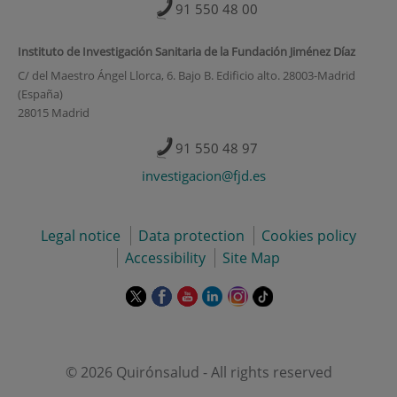
91 550 48 00
Instituto de Investigación Sanitaria de la Fundación Jiménez Díaz
C/ del Maestro Ángel Llorca, 6. Bajo B. Edificio alto. 28003-Madrid
(España)
28015 Madrid
91 550 48 97
investigacion@fjd.es
Legal notice
Data protection
Cookies policy
Accessibility
Site Map
This
This
This
This
This
Link
link
link
link
link
link
to
will
will
will
will
will
external
open
open
open
open
open
application.
in
in
in
in
in
© 2026 Quirónsalud - All rights reserved
a
a
a
a
a