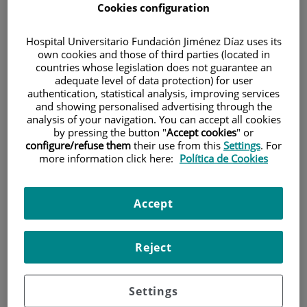
Cookies configuration
HOME
|
CURRENT EVENTS
|
NEWS
Hospital Universitario Fundación Jiménez Díaz uses its
|
LA DRA. CARMEN AYUSO, DIRECTORA CIENTÍFICA DEL
own cookies and those of third parties (located in
INSTITUTO DE INVESTIGACIÓN SANITARIA DE LA
countries whose legislation does not guarantee an
FUNDACIÓN JIMÉNEZ DÍAZ, RECIBE DEL REY EL PREMIO
adequate level of data protection) for user
NACIONAL DE INVESTIGACIÓN 2024 EN EL ÁREA DE
authentication, statistical analysis, improving services
and showing personalised advertising through the
MEDICINA Y CIENCIAS DE LA SALUD
analysis of your navigation. You can accept all cookies
by pressing the button "
Accept cookies
" or
La Dra. Carmen Ayuso,
configure/refuse them
their use from this
Settings
. For
more information click here:
Política de Cookies
directora científica del
Instituto de Investigación
Accept
Sanitaria de la Fundación
Jiménez Díaz, recibe del
Reject
Rey el Premio Nacional de
Investigación 2024 en el
Settings