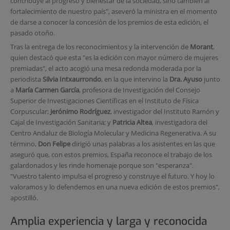
contribuye al progreso y bienestar de la sociedad, sino tambien al
fortalecimiento de nuestro país", aseveró la ministra en el momento
de darse a conocer la concesión de los premios de esta edición, el
pasado otoño.
Tras la entrega de los reconocimientos y la intervención de
Morant
,
quien destacó que esta "es la edición con mayor número de mujeres
premiadas", el acto acogió una mesa redonda moderada por la
periodista
Silvia Intxaurrondo
, en la que intervino la
Dra. Ayuso
junto
a
María Carmen García
, profesora de Investigación del Consejo
Superior de Investigaciones Científicas en el Instituto de Física
Corpuscular;
Jerónimo Rodríguez
, investigador del Instituto Ramón y
Cajal de Investigación Sanitaria; y
Patricia Altea
, investigadora del
Centro Andaluz de Biología Molecular y Medicina Regenerativa. A su
término,
Don Felipe
dirigió unas palabras a los asistentes en las que
aseguró que, con estos premios, España reconoce el trabajo de los
galardonados y les rinde homenaje porque son "esperanza".
"Vuestro talento impulsa el progreso y construye el futuro. Y hoy lo
valoramos y lo defendemos en una nueva edición de estos premios",
apostilló.
Amplia experiencia y larga y reconocida