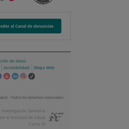
eder al Canal de denuncias
cción de datos
Accesibilidad
Mapa Web
e
Este
Este
Este
Este
Enlace
ace
enlace
enlace
enlace
enlace
a
se
se
se
se
una
irá
abrirá
abrirá
abrirá
abrirá
aplicación
alud - Todos los derechos reservados
en
en
en
en
externa.
una
una
una
una
e Investigación Sanitaria
tana
ventana
ventana
ventana
ventana
or el Instituto de Salud
va.
nueva.
nueva.
nueva.
nueva.
Carlos III