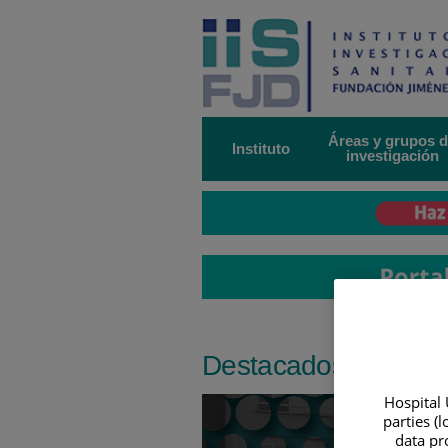
Saltar
al
contenido
Áreas y grupos 
Instituto
investigación
Destacados
Hospital 
Número
parties (
de
data pro
diapositivas: