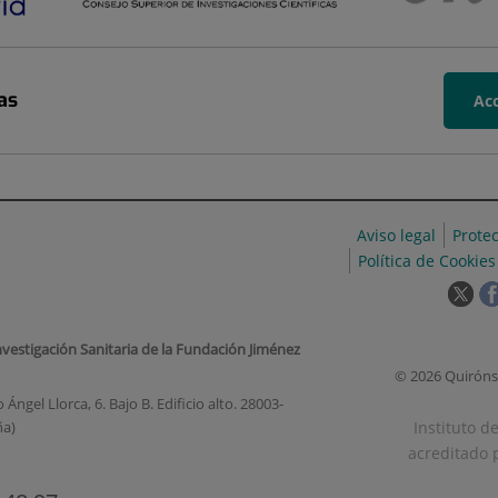
as
Acc
Aviso legal
Prote
Política de Cookies
Est
enl
se
nvestigación Sanitaria de la Fundación Jiménez
abr
© 2026 Quiróns
en
Ángel Llorca, 6. Bajo B. Edificio alto. 28003-
una
Instituto d
ña)
ven
acreditado p
nue