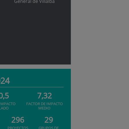
General de Villalba
024
0,5
7,32
 IMPACTO
FACTOR DE IMPACTO
LADO
MEDIO
296
29
PROYECTOS
GRUPOS DE