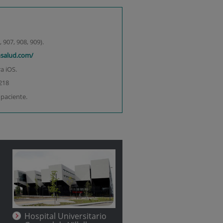
 907, 908, 909).
nsalud.com/
a iOS.
218
 paciente.
Hospital Universitario