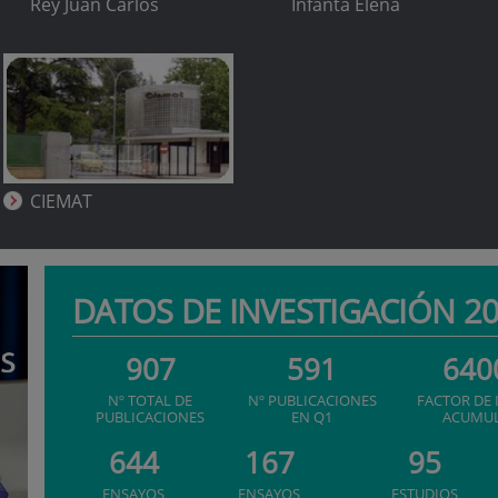
Rey Juan Carlos
Infanta Elena
CIEMAT
DATOS DE INVESTIGACIÓN 2
907
591
640
Nº TOTAL DE
Nº PUBLICACIONES
FACTOR DE
PUBLICACIONES
EN Q1
ACUMU
644
167
95
ENSAYOS
ENSAYOS
ESTUDIOS