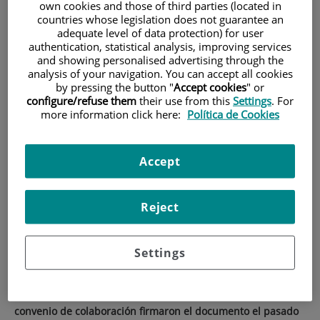
own cookies and those of third parties (located in
countries whose legislation does not guarantee an
HOME
|
CURRENT EVENTS
|
NEWS
adequate level of data protection) for user
|
EL INSTITUTO DE INVESTIGACIÓN SANITARIA DE LA
authentication, statistical analysis, improving services
and showing personalised advertising through the
FUNDACIÓN JIMÉNEZ DÍAZ CRECE CON LA ADHESIÓN DEL
analysis of your navigation. You can accept all cookies
CIEMAT AL CONVENIO PARA EL DESARROLLO DE SU
by pressing the button "
Accept cookies
" or
ACTIVIDAD
configure/refuse them
their use from this
Settings
. For
more information click here:
Política de Cookies
El Instituto de
Investigación Sanitaria de
Accept
la Fundación Jiménez Díaz
crece con la adhesión del
Reject
CIEMAT al convenio para el
desarrollo de su actividad
Settings
Representantes de todas las entidades incluidas en el
convenio de colaboración firmaron el documento el pasado