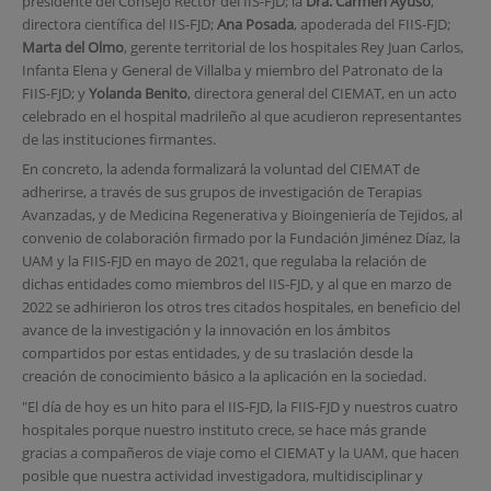
presidente del Consejo Rector del IIS-FJD; la
Dra. Carmen Ayuso
,
directora científica del IIS-FJD;
Ana Posada
, apoderada del FIIS-FJD;
Marta del Olmo
, gerente territorial de los hospitales Rey Juan Carlos,
Infanta Elena y General de Villalba y miembro del Patronato de la
FIIS-FJD; y
Yolanda Benito
, directora general del CIEMAT, en un acto
celebrado en el hospital madrileño al que acudieron representantes
de las instituciones firmantes.
En concreto, la adenda formalizará la voluntad del CIEMAT de
adherirse, a través de sus grupos de investigación de Terapias
Avanzadas, y de Medicina Regenerativa y Bioingeniería de Tejidos, al
convenio de colaboración firmado por la Fundación Jiménez Díaz, la
UAM y la FIIS-FJD en mayo de 2021, que regulaba la relación de
dichas entidades como miembros del IIS-FJD, y al que en marzo de
2022 se adhirieron los otros tres citados hospitales, en beneficio del
avance de la investigación y la innovación en los ámbitos
compartidos por estas entidades, y de su traslación desde la
creación de conocimiento básico a la aplicación en la sociedad.
"El día de hoy es un hito para el IIS-FJD, la FIIS-FJD y nuestros cuatro
hospitales porque nuestro instituto crece, se hace más grande
gracias a compañeros de viaje como el CIEMAT y la UAM, que hacen
posible que nuestra actividad investigadora, multidisciplinar y