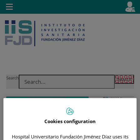
Jump to content
L
Active
Toggle
en
navigation
langu
Jump
Language
Search
to
selector
content
Cookies configuration
Hospital Universitario Fundación Jiménez Díaz uses its