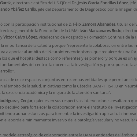
García
, directora científica del IIS-FJD; el
Dr. Jesús García-Foncillas
López
, je
nando Ybáñez Carillo
, jefe del Departamento de Diagnóstico por la Imagen del
ó con la participación institucional de
D. Félix Zamora Abanades
, titular de
directora general de la Fundación de la UAM;
Iván Manzanares Recio
, direct
 y
Víctor Calvo López
, vicedecano de Posgrado y Formación Continua de la F
la importancia de la cátedra porque "representa la colaboración entre las i
ue va a aportar al ámbito del Neurointervencionismo, que requiere de una fo
 los que el hospital destaca como referentes y es pionero; y porque es un e
 fundamentales del centro -la docencia, la investigación y, por supuesto, la a
arrollo".
ancia de crear espacios conjuntos entre ambas entidades que permitan el de
en el ámbito de la salud. Iniciativas como la Cátedra UAM - FIIS-FJD en Ne
, la excelencia académica y la mejora de la atención sanitaria".
Rodríguez
y
Cenjor
, quienes en sus respectivas intervenciones resaltaron que
decisivo para fortalecer la colaboración entre el Instituto de Investigación
iendo aunar esfuerzos para fomentar la investigación aplicada, la innovació
on el abordaje mínimamente invasivo de la patología vascular y no vascular 
modelo estratégico de colaboración entre la UAM y entidades del ámbito emp