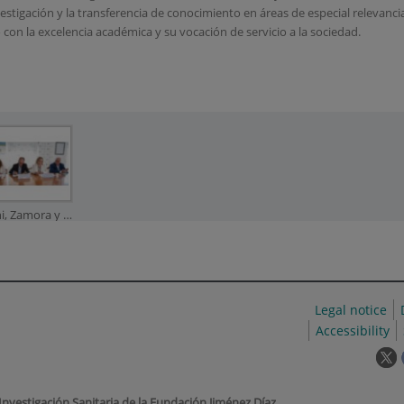
stigación y la transferencia de conocimiento en áreas de especial relevancia c
on la excelencia académica y su vocación de servicio a la sociedad.
Schettini, Zamora y Posada, en el momento de firmar el documento de creación de la cátedra, flanqueados por los dres. Rodríguez y Cenjor
Legal notice
Accessibility
T
l
w
 Investigación Sanitaria de la Fundación Jiménez Díaz