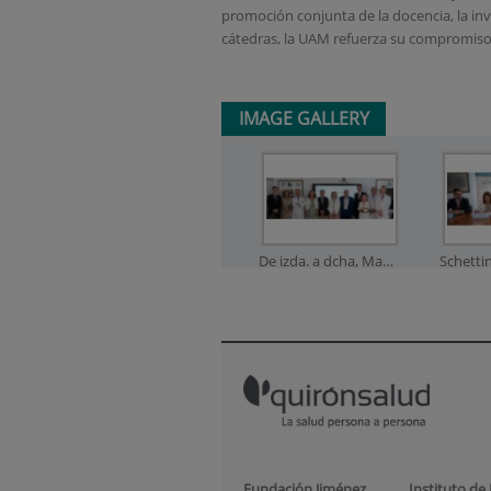
promoción conjunta de la docencia, la inve
cátedras, la UAM refuerza su compromiso c
IMAGE GALLERY
De izda. a dcha, Manzanares, la Dra. Leal, el Dr. García Olmo, Schettini, Zamora, Posada, el Dr. Cenjor, el Dr. Rodríguez, la Dra. Ayuso, el Dr. Ybáñez y el Dr. García-Foncillas
Fundación Jiménez
Instituto de