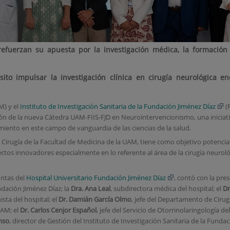
 refuerzan su apuesta por la investigación médica, la formación
ito impulsar la investigación clínica en cirugía neurológica e
M) y el
Instituto de Investigación Sanitaria de la Fundación Jiménez Díaz
(F
ción de la nueva Cátedra UAM-FIIS-FJD en Neurointervencionismo, una iniciat
imiento en este campo de vanguardia de las ciencias de la salud.
Cirugía de la Facultad de Medicina de la UAM, tiene como objetivo potenciar e
ctos innovadores especialmente en lo referente al área de la cirugía neur
untas del
Hospital Universitario Fundación Jiménez Díaz
, contó con la pre
ndación Jiménez Díaz; la
Dra. Ana Leal
, subdirectora médica del hospital; el
Dr
sta del hospital; el
Dr. Damián García Olmo
, jefe del Departamento de Cirugí
UAM; el
Dr. Carlos Cenjor Español
, jefe del Servicio de Otorrinolaringología de
nso
, director de Gestión del Instituto de Investigación Sanitaria de la Fundaci