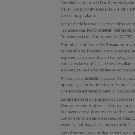
También asistieron la
Dra. Carmen Ayuso 
de la Fundación Jiménez Díaz; y el
Dr. Fer
centro hospitalario.
Por parte de la UAM, el acto de firma cont
Transferencia;
Rocío Schettini del Moral
, 
Transferencia del Conocimiento (CAITEC);
Durante su intervención,
Posada
subrayó 
la creación del hospital; por el avance q
experiencia y una dotación tecnológica en
convivencia estratégica de los tres pilares
a su vez, se verán beneficiados por su des
Por su parte,
Schettini
destacó "la import
aplicada y la formación de profesionales 
una alianza estratégica para la innovación
La cátedra está dirigida por los doctores
Neurointervencionismo constituye un paso 
la Universidad Autónoma de Madrid, permit
conocimiento en las áreas relacionadas c
espinal y patología de cabeza y cuello".
Las Cátedras UAM-Entidad constituyen un 