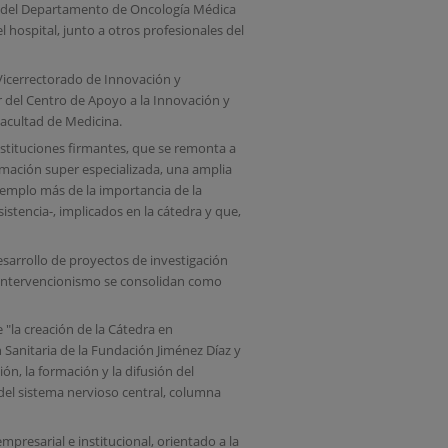
fe del Departamento de Oncología Médica
 hospital, junto a otros profesionales del
l Vicerrectorado de Innovación y
or del Centro de Apoyo a la Innovación y
acultad de Medicina.
nstituciones firmantes, que se remonta a
rmación super especializada, una amplia
jemplo más de la importancia de la
sistencia-, implicados en la cátedra y que,
sarrollo de proyectos de investigación
urointervencionismo se consolidan como
 "la creación de la Cátedra en
 Sanitaria de la Fundación Jiménez Díaz y
n, la formación y la difusión del
del sistema nervioso central, columna
resarial e institucional, orientado a la