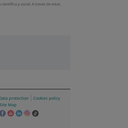
ientífica y social. A través de estas
Data protection
Cookies policy
Site Map
his
This
This
This
This
Link
ink
link
link
link
link
to
ill
will
will
will
will
external