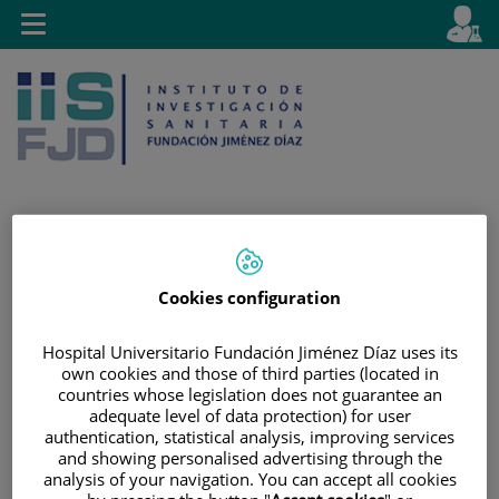
Jump to content
L
Active
Toggle
en
navigation
langu
Jump
Language
Search
Cookies configuration
to
selector
content
Hospital Universitario Fundación Jiménez Díaz uses its
own cookies and those of third parties (located in
countries whose legislation does not guarantee an
adequate level of data protection) for user
authentication, statistical analysis, improving services
and showing personalised advertising through the
analysis of your navigation. You can accept all cookies