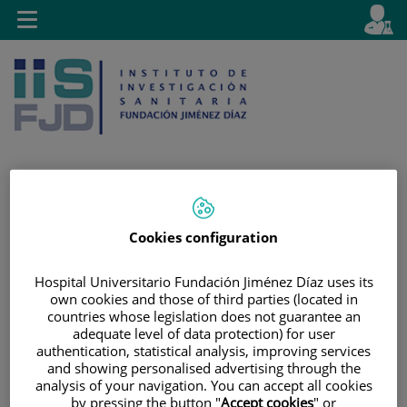
Jump to content
L
Active
Toggle
en
navigation
langu
Jump
Language
Search
Cookies configuration
to
selector
content
Hospital Universitario Fundación Jiménez Díaz uses its
own cookies and those of third parties (located in
countries whose legislation does not guarantee an
adequate level of data protection) for user
authentication, statistical analysis, improving services
and showing personalised advertising through the
analysis of your navigation. You can accept all cookies
by pressing the button "
Accept cookies
" or