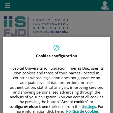
Jump to content
L
Active
Toggle
en
navigation
langu
Cookies configuration
Jump
Language
Search
Hospital Universitario Fundación Jiménez Díaz uses its
to
selector
own cookies and those of third parties (located in
content
countries whose legislation does not guarantee an
adequate level of data protection) for user
authentication, statistical analysis, improving services
and showing personalised advertising through the
analysis of your navigation. You can accept all cookies
by pressing the button "
Accept cookies
" or
configure/refuse them
their use from this
Settings
. For
more information click here:
Política de Cookies