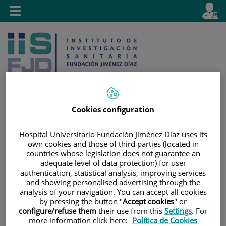
Jump to content
L
Active
Toggle
en
navigation
langu
Cookies configuration
Jump
Language
Search
Hospital Universitario Fundación Jiménez Díaz uses its
to
selector
own cookies and those of third parties (located in
content
countries whose legislation does not guarantee an
adequate level of data protection) for user
authentication, statistical analysis, improving services
and showing personalised advertising through the
analysis of your navigation. You can accept all cookies
by pressing the button "
Accept cookies
" or
configure/refuse them
their use from this
Settings
. For
more information click here:
Política de Cookies