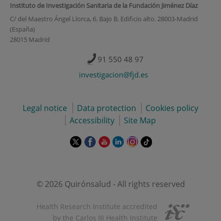
Instituto de Investigación Sanitaria de la Fundación Jiménez Díaz
C/ del Maestro Ángel Llorca, 6. Bajo B. Edificio alto. 28003-Madrid
(España)
28015 Madrid
91 550 48 97
investigacion@fjd.es
Legal notice
Data protection
Cookies policy
Accessibility
Site Map
This
This
This
This
This
Link
link
link
link
link
link
to
will
will
will
will
will
external
open
open
open
open
open
application.
in
in
in
in
in
© 2026 Quirónsalud - All rights reserved
a
a
a
a
a
pop-
pop-
pop-
pop-
pop-
Health Research Institute accredited
up
up
up
up
up
by the Carlos III Health Institute