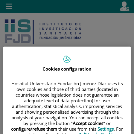
Jump to content
L
Active
Toggle
en
navigation
langu
Cookies configuration
Jump
Language
Search
to
selector
Hospital Universitario Fundación Jiménez Díaz uses its
content
own cookies and those of third parties (located in
countries whose legislation does not guarantee an
adequate level of data protection) for user
authentication, statistical analysis, improving services
and showing personalised advertising through the
analysis of your navigation. You can accept all cookies
by pressing the button "
Accept cookies
" or
configure/refuse them
their use from this
Settings
. For