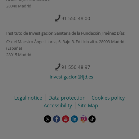
28040 Madrid
91 550 48 00
Instituto de Investigación Sanitaria de la Fundación Jiménez Díaz
C/ del Maestro Ángel Llorca, 6. Bajo B. Edificio alto. 28003-Madrid
(España)
28015 Madrid
91 550 48 97
investigacion@fjd.es
Legal notice
Data protection
Cookies policy
Accessibility
Site Map
This
This
This
This
This
Link
link
link
link
link
link
to
will
will
will
will
will
external
open
open
open
open
open
application.