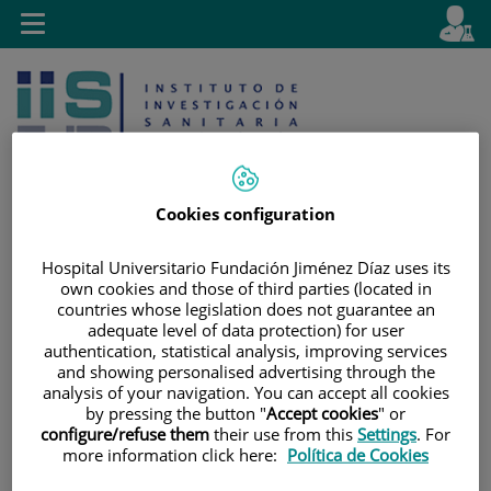
Jump to content
L
Active
Toggle
en
navigation
langu
Cookies configuration
Hospital Universitario Fundación Jiménez Díaz uses its
Jump
Language
Search
own cookies and those of third parties (located in
to
selector
countries whose legislation does not guarantee an
content
adequate level of data protection) for user
authentication, statistical analysis, improving services
and showing personalised advertising through the
analysis of your navigation. You can accept all cookies
by pressing the button "
Accept cookies
" or
configure/refuse them
their use from this
Settings
. For
more information click here:
Política de Cookies