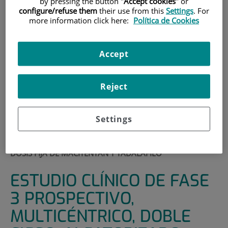
by pressing the button "
Accept cookies
" or
configure/refuse them
their use from this
Settings
. For
HOME
|
SUPPORT UNITS
|
CLINICAL TRIALS
more information click here:
Política de Cookies
|
ESTUDIO CLÍNICO DE FASE 3 PROSPECTIVO,
MULTICÉNTRICO, DOBLE CIEGO, ALEATORIZADO,
Accept
CONTROLADO CON PRODUCTO ACTIVO, TRIPLE
SIMULADO, DE GRUPO PARALELO, SECUENCIAL Y
ADAPTATIVO PARA COMPARAR LA EFICACIA Y
Reject
SEGURIDAD DE LAS MONOTERAPIAS DE MACEITENTÁN Y
TADALAFILO CON LA COMBINACIÓN DE DOSIS FIJA
CORRESPONDIENTE EN PACIENTES CON HIPERTENSIÓN
Settings
ARTERIAL PULMONAR (HAP), SEGUIDAS DE UN PERIODO
DE TRATAMIENTO ABIERTO CON UNA COMBINACIÓN DE
DOSIS FIJA DE MACITENTÁN Y TADALAFILO
ESTUDIO CLÍNICO DE FASE
3 PROSPECTIVO,
MULTICÉNTRICO, DOBLE