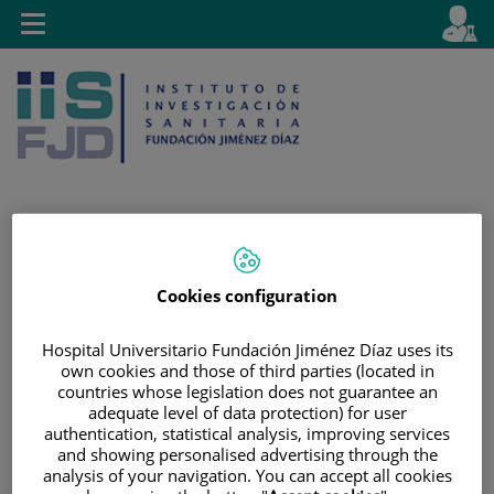
Jump to content
L
Active
Toggle
en
navigation
langu
Jump
Language
Search
Cookies configuration
to
selector
content
Hospital Universitario Fundación Jiménez Díaz uses its
own cookies and those of third parties (located in
countries whose legislation does not guarantee an
adequate level of data protection) for user
authentication, statistical analysis, improving services
and showing personalised advertising through the
analysis of your navigation. You can accept all cookies