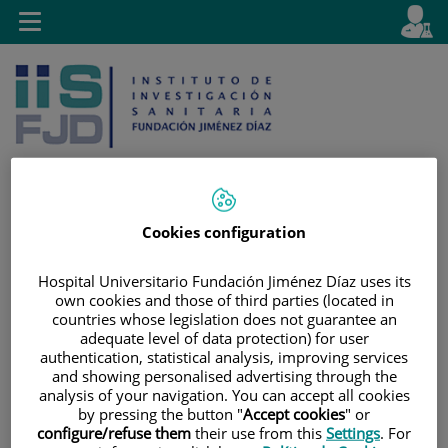
Jump to content
L
Active
Toggle
en
navigation
langu
Cookies configuration
Jump
Language
Search
to
selector
Hospital Universitario Fundación Jiménez Díaz uses its
content
own cookies and those of third parties (located in
countries whose legislation does not guarantee an
adequate level of data protection) for user
authentication, statistical analysis, improving services
and showing personalised advertising through the
analysis of your navigation. You can accept all cookies
by pressing the button "
Accept cookies
" or
configure/refuse them
their use from this
Settings
. For