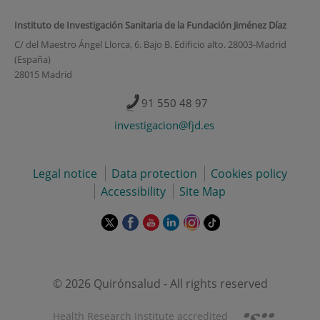
Instituto de Investigación Sanitaria de la Fundación Jiménez Díaz
C/ del Maestro Ángel Llorca, 6. Bajo B. Edificio alto. 28003-Madrid
(España)
28015 Madrid
91 550 48 97
investigacion@fjd.es
Legal notice
Data protection
Cookies policy
Accessibility
Site Map
This
This
This
This
This
Link
link
link
link
link
link
to
will
will
will
will
will
external
open
open
open
open
open
application.
in
in
in
in
in
© 2026 Quirónsalud - All rights reserved
a
a
a
a
a
pop-
pop-
pop-
pop-
pop-
Health Research Institute accredited