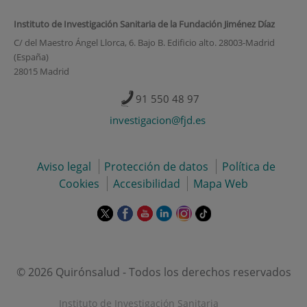
Instituto de Investigación Sanitaria de la Fundación Jiménez Díaz
C/ del Maestro Ángel Llorca, 6. Bajo B. Edificio alto. 28003-Madrid
(España)
28015 Madrid
91 550 48 97
investigacion@fjd.es
Aviso legal
Protección de datos
Política de
Cookies
Accesibilidad
Mapa Web
Este
Este
Este
Este
Este
Enlace
enlace
enlace
enlace
enlace
enlace
a
se
se
se
se
se
una
abrirá
abrirá
abrirá
abrirá
abrirá
aplicación
en
en
en
en
en
externa.
© 2026 Quirónsalud - Todos los derechos reservados
una
una
una
una
una
ventana
ventana
ventana
ventana
ventana
Instituto de Investigación Sanitaria