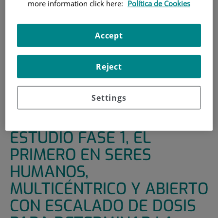
more information click here:
Política de Cookies
INICIO
|
UNIDADES DE APOYO
|
ENSAYOS CLÍNICOS
|
ESTUDIO FASE 1, EL PRIMERO EN SERES HUMANOS,
Accept
MULTICÉNTRICO Y ABIERTO CON ESCALADO DE DOSIS
PARA DETERMINAR LA SEGURIDAD, TOLERABILIDAD,
FARMACOCINÉTICA Y DOSIS RECOMENDAD PARA LA
Reject
FASE 2 DE ABBV-151 EN MONOTERAPIA Y EN
COMBINACIÓN CON ABBV-181 EN SUJETOS CON
Settings
TUMORES SÓLIDOS LOCALMENTE AVANZADOS O
METASTÁSICOS
ESTUDIO FASE 1, EL
PRIMERO EN SERES
HUMANOS,
MULTICÉNTRICO Y ABIERTO
CON ESCALADO DE DOSIS