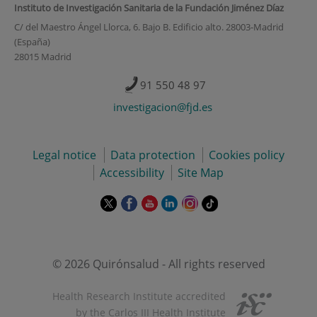
Instituto de Investigación Sanitaria de la Fundación Jiménez Díaz
C/ del Maestro Ángel Llorca, 6. Bajo B. Edificio alto. 28003-Madrid
(España)
28015 Madrid
91 550 48 97
investigacion@fjd.es
Legal notice
Data protection
Cookies policy
Accessibility
Site Map
This
This
This
This
This
Link
link
link
link
link
link
to
will
will
will
will
will
external
open
open
open
open
open
application.
in
in
in
in
in
© 2026 Quirónsalud - All rights reserved
a
a
a
a
a
pop-
pop-
pop-
pop-
pop-
Health Research Institute accredited
up
up
up
up
up
by the Carlos III Health Institute