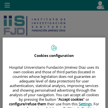
Jump to content
L
Active
Toggle
en
navigation
langu
Cookies configuration
Jump
Language
Search
to
selector
Hospital Universitario Fundación Jiménez Díaz uses its
content
own cookies and those of third parties (located in
countries whose legislation does not guarantee an
adequate level of data protection) for user
authentication, statistical analysis, improving services
and showing personalised advertising through the
analysis of your navigation. You can accept all cookies
by pressing the button "
Accept cookies
" or
configure/refuse them
their use from this
Settings
. For