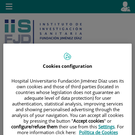
Jump to content
L
Active
Toggle
en
navigation
langu
Cookies configuration
Jump
Language
Search
Hospital Universitario Fundación Jiménez Díaz uses its
to
selector
own cookies and those of third parties (located in
content
countries whose legislation does not guarantee an
adequate level of data protection) for user
authentication, statistical analysis, improving services
and showing personalised advertising through the
analysis of your navigation. You can accept all cookies
by pressing the button "
Accept cookies
" or
configure/refuse them
their use from this
Settings
. For
more information click here:
Política de Cookies