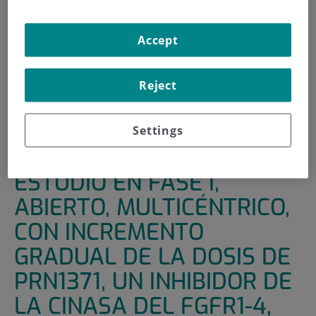
HOME
|
SUPPORT UNITS
|
CLINICAL TRIALS
Accept
|
ESTUDIO EN FASE I, ABIERTO, MULTICÉNTRICO, CON
INCREMENTO GRADUAL DE LA DOSIS DE PRN1371, UN
INHIBIDOR DE LA CINASA DEL FGFR1-4, EN PACIENTES
Reject
ADULTOS CON TUMORES SÓLIDOS AVANZADOS,
SEGUIDO DE UNA COHORTE DE EXPANSIÓN EN
PACIENTES CON ALTERACIONES GENÉTICAS DEL FGFR1, 2,
Settings
3 O 4
ESTUDIO EN FASE I,
ABIERTO, MULTICÉNTRICO,
CON INCREMENTO
GRADUAL DE LA DOSIS DE
PRN1371, UN INHIBIDOR DE
LA CINASA DEL FGFR1-4,