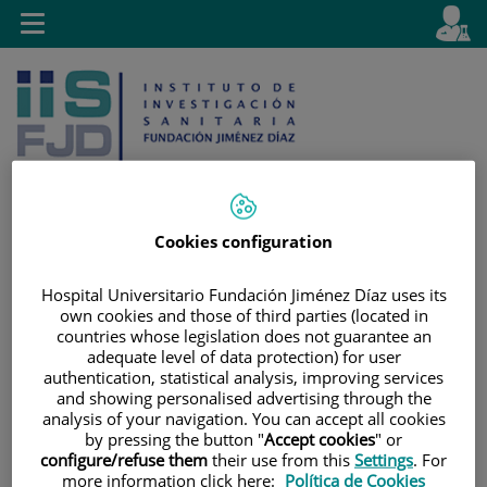
Saltar al contenido
E
Idiom
Toggle
es
navigation
activo
Cookies configuration
Saltar
Selector
Buscar
al
de
Hospital Universitario Fundación Jiménez Díaz uses its
own cookies and those of third parties (located in
contenido
idioma
countries whose legislation does not guarantee an
adequate level of data protection) for user
authentication, statistical analysis, improving services
and showing personalised advertising through the
analysis of your navigation. You can accept all cookies
by pressing the button "
Accept cookies
" or
configure/refuse them
their use from this
Settings
. For
more information click here:
Política de Cookies