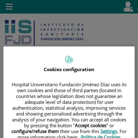
Jump to content
L
Active
Toggle
en
navigation
langu
Cookies configuration
Jump
Language
Search
to
selector
Hospital Universitario Fundación Jiménez Díaz uses its
content
own cookies and those of third parties (located in
countries whose legislation does not guarantee an
adequate level of data protection) for user
authentication, statistical analysis, improving services
and showing personalised advertising through the
analysis of your navigation. You can accept all cookies
by pressing the button "
Accept cookies
" or
configure/refuse them
their use from this
Settings
. For
more information click here:
Política de Cookies