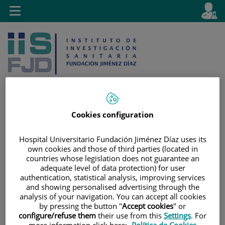
Saltar al contenido
E
Idiom
Toggle
es
navigation
activo
Cookies configuration
Saltar
Selector
Buscar
al
de
Hospital Universitario Fundación Jiménez Díaz uses its
contenido
idioma
own cookies and those of third parties (located in
countries whose legislation does not guarantee an
adequate level of data protection) for user
authentication, statistical analysis, improving services
and showing personalised advertising through the
analysis of your navigation. You can accept all cookies
by pressing the button "
Accept cookies
" or
configure/refuse them
their use from this
Settings
. For
more information click here:
Política de Cookies