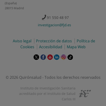
(España)
28015 Madrid
91 550 48 97
investigacion@fjd.es
Aviso legal
Protección de datos
Política de
Cookies
Accesibilidad
Mapa Web
Este
Este
Este
Este
Este
Enlace
enlace
enlace
enlace
enlace
enlace
a
se
se
se
se
se
una
abrirá
abrirá
abrirá
abrirá
abrirá
aplicación
en
en
en
en
en
externa.
© 2026 Quirónsalud - Todos los derechos reservados
una
una
una
una
una
ventana
ventana
ventana
ventana
ventana
Instituto de Investigación Sanitaria
nueva.
nueva.
nueva.
nueva.
nueva.
acreditado por el Instituto de Salud
Carlos III