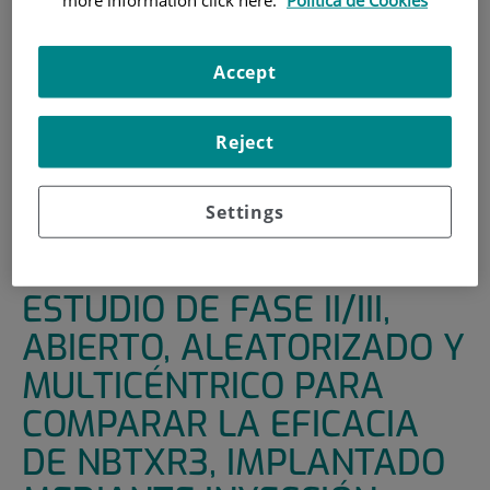
INICIO
|
UNIDADES DE APOYO
|
ENSAYOS CLÍNICOS
|
ESTUDIO DE FASE II/III, ABIERTO, ALEATORIZADO Y
Accept
MULTICÉNTRICO PARA COMPARAR LA EFICACIA DE
NBTXR3, IMPLANTADO MEDIANTE INYECCIÓN
Reject
INTRATUMORAL Y ACTIVADO MEDIANTE RADIOTERAPIA,
VERSUS RADIOTERAPIA SOLA EN PACIENTES CON
SARCOMA DE PARTES BLANDAS LOCALMENTE
Settings
AVANZADO EN LAS EXTREMIDADES Y LA PARED
TORÁCICA.
ESTUDIO DE FASE II/III,
ABIERTO, ALEATORIZADO Y
MULTICÉNTRICO PARA
COMPARAR LA EFICACIA
DE NBTXR3, IMPLANTADO