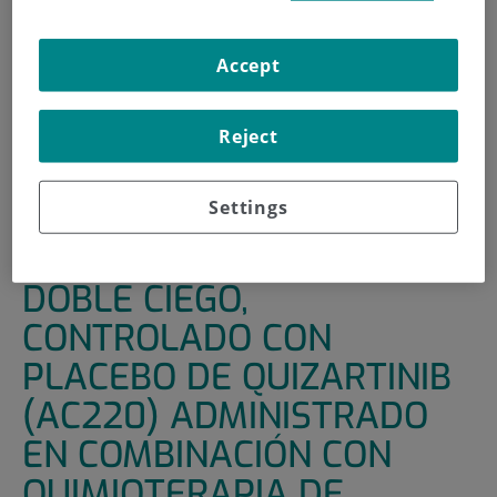
HOME
|
SUPPORT UNITS
|
CLINICAL TRIALS
Accept
|
ESTUDIO DE FASE III, DOBLE CIEGO, CONTROLADO
CON PLACEBO DE QUIZARTINIB (AC220) ADMINISTRADO
EN COMBINACIÓN CON QUIMIOTERAPIA DE INDUCCIÓN
Reject
Y CONSOLIDACIÓN, Y ADMINISTRADO COMO TERAPIA DE
MANTENIMIENTO A SUJETOS DE 18 A 75 AÑOS CON
LEUCEMIA MIELÓGENA AGUDA
Settings
ESTUDIO DE FASE III,
DOBLE CIEGO,
CONTROLADO CON
PLACEBO DE QUIZARTINIB
(AC220) ADMINISTRADO
EN COMBINACIÓN CON
QUIMIOTERAPIA DE