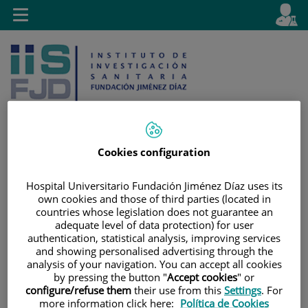
Jump to content
L
Active
Toggle
en
navigation
langu
Cookies configuration
Jump
Language
Search
Hospital Universitario Fundación Jiménez Díaz uses its
to
selector
own cookies and those of third parties (located in
content
countries whose legislation does not guarantee an
adequate level of data protection) for user
authentication, statistical analysis, improving services
and showing personalised advertising through the
analysis of your navigation. You can accept all cookies
by pressing the button "
Accept cookies
" or
configure/refuse them
their use from this
Settings
. For
more information click here:
Política de Cookies